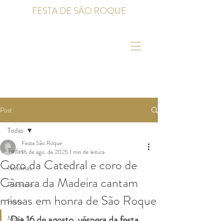
FESTA DE SÃO ROQUE
Post
Todas
Festa São Roque
Todas
16 de ago. de 2025
1 min de leitura
Coro da Catedral e coro de
Novenas
Câmara da Madeira cantam
Procissão
missas em honra de São Roque
Festa
Dia 16 de agosto, véspera da festa, 
Missa